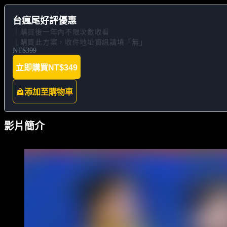
台瘋尾好評優惠
｜購買後一年內不限次數收看

｜購買此方案，收件地址資訊請填「無」
NT$399
立即購買
NT$349
添加至購物車
影片簡介