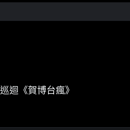
世界巡迴《賀博台瘋》