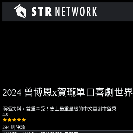
2024 曾博恩x賀瓏單口喜劇
兩極笑料，雙重享受！史上最重量級的中文喜劇拼盤秀
4.9
294 則評論