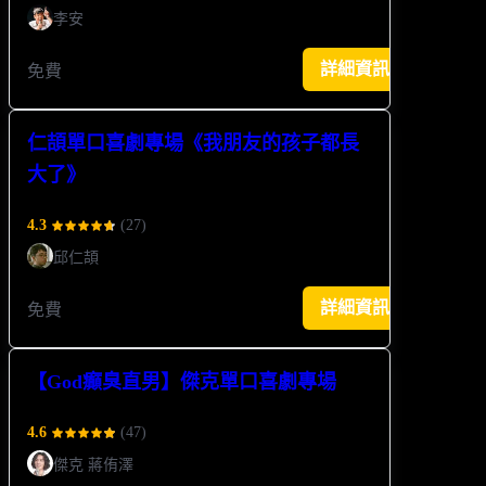
李安
詳細資訊
免費
仁頡單口喜劇專場《我朋友的孩子都長
大了》
4.3
(
27
)
邱仁頡
詳細資訊
免費
【God癲臭直男】傑克單口喜劇專場
4.6
(
47
)
傑克 蔣侑澤