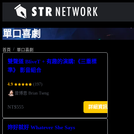
單口喜劇
首頁
單口喜劇
雙聲道 BliveT + 有趣的演講!《三重標
準》 影音組合
4.9
(
197
)
曾博恩 Brian Tseng
NT$555
詳細資訊
妳好就好 Whatever She Says