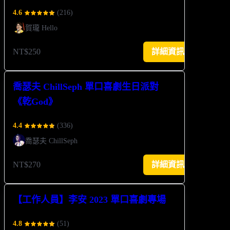
4.6
(
216
)
賀瓏 Hello
NT$250
詳細資訊
喬瑟夫 ChillSeph 單口喜劇生日派對
《乾God》
4.4
(
336
)
喬瑟夫 ChillSeph
NT$270
詳細資訊
【工作人員】李安 2023 單口喜劇專場
4.8
(
51
)