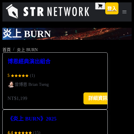
登入
炎上 BURN
首頁
炎上 BURN
博恩經典演出組合
5
(
1
)
曾博恩 Brian Tseng
NT$1,199
詳細資訊
《炎上 BURN》2025
4.4
(
15
)